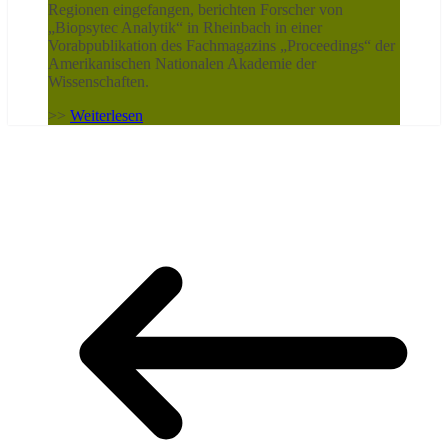
Regionen eingefangen, berichten Forscher von
„Biopsytec Analytik“ in Rheinbach in einer
Vorabpublikation des Fachmagazins „Proceedings“ der
Amerikanischen Nationalen Akademie der
Wissenschaften.
>>
Weiterlesen